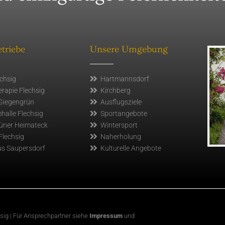
triebe
Unsere Umgebung
echsig
Hartmannsdorf
rapie Flechsig
Kirchberg
Giegengrün
Ausflugsziele
alle Flechsig
Sportangebote
üner Heimateck
Wintersport
Flechsig
Naherholung
s Saupersdorf
Kulturelle Angebote
hsig | Für Ansprechpartner siehe
Impressum
und