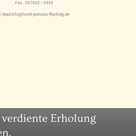
Fax.: 037602 / 6355
E-Mail
info@hotel-pension-flechsig.de
r verdiente Erholung
en.