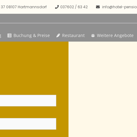
 37 08107 Hartmannsdorf
037602 / 63 42
info@hotel-pensio
Hotel- Pension Flechsig
g
Buchung & Preise
Restaurant
Weitere Angebote