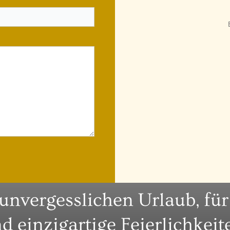
 unvergesslichen Urlaub, fü
d einzigartige Feierlichkeit