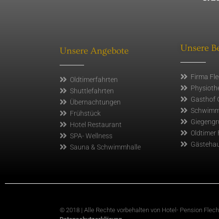
Unsere Be
Unsere Angebote
Firma Fl
Oldtimerfahrten
Physiothe
Shuttlefahrten
Gasthof 
Übernachtungen
Schwimmh
Frühstück
Giegengr
Hotel Restaurant
Oldtimer 
SPA- Wellness
Gästehau
Sauna & Schwimmhalle
© 2018 | Alle Rechte vorbehalten von Hotel- Pension Flec